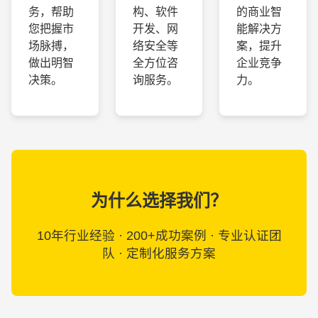
务，帮助
构、软件
的商业智
您把握市
开发、网
能解决方
场脉搏，
络安全等
案，提升
做出明智
全方位咨
企业竞争
决策。
询服务。
力。
为什么选择我们？
10年行业经验 · 200+成功案例 · 专业认证团
队 · 定制化服务方案